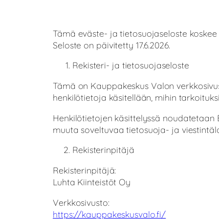
Tämä eväste- ja tietosuojaseloste koske
Seloste on päivitetty 17.6.2026.
Rekisteri- ja tietosuojaseloste
Tämä on Kauppakeskus Valon verkkosivusto
henkilötietoja käsitellään, mihin tarkoituksi
Henkilötietojen käsittelyssä noudatetaan 
muuta soveltuvaa tietosuoja- ja viestintä
Rekisterinpitäjä
Rekisterinpitäjä:
Luhta Kiinteistöt Oy
Verkkosivusto:
https://kauppakeskusvalo.fi/