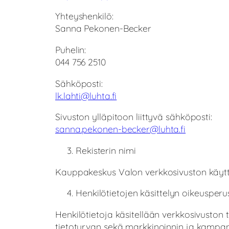
Yhteyshenkilö:
Sanna Pekonen-Becker
Puhelin:
044 756 2510
Sähköposti:
lk.lahti@luhta.fi
Sivuston ylläpitoon liittyvä sähköposti:
sanna.pekonen-becker@luhta.fi
Rekisterin nimi
Kauppakeskus Valon verkkosivuston käyttäj
Henkilötietojen käsittelyn oikeusperus
Henkilötietoja käsitellään verkkosivuston 
tietoturvan sekä markkinoinnin ja kampan