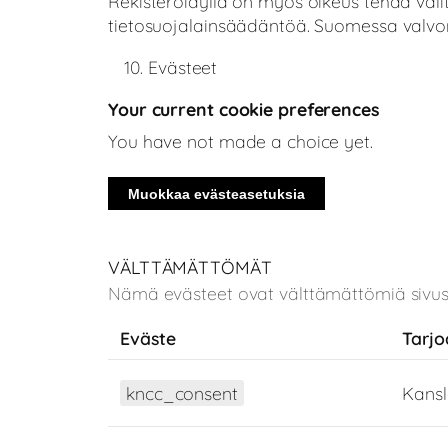
Rekisteröidyllä on myös oikeus tehdä valit
tietosuojalainsäädäntöä. Suomessa valvon
Evästeet
Your current cookie preferences
You have not made a choice yet.
Muokkaa evästeasetuksia
VÄLTTÄMÄTTÖMÄT
Nämä evästeet ovat välttämättömiä sivusto
Eväste
Tarjo
kncc_consent
Kansl