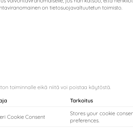
us valvontaviranomaiselle, jos hän katsoo, että henkilöt
taviranomainen on tietosuojavaltuutetun toimisto.
n toiminnalle eikä niitä voi poistaa käytöstä.
aja
Tarkoitus
Stores your cookie consen
eri Cookie Consent
preferences.