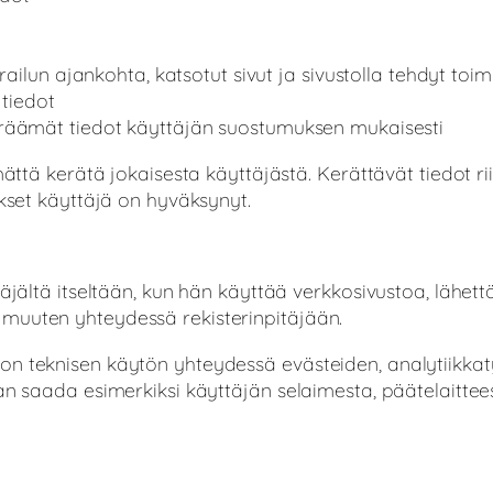
erailun ajankohta, katsotut sivut ja sivustolla tehdyt toi
 tiedot
keräämät tiedot käyttäjän suostumuksen mukaisesti
mättä kerätä jokaisesta käyttäjästä. Kerättävät tiedot ri
ukset käyttäjä on hyväksynyt.
ttäjältä itseltään, kun hän käyttää verkkosivustoa, läh
muuten yhteydessä rekisterinpitäjään.
n teknisen käytön yhteydessä evästeiden, analytiikkatyö
an saada esimerkiksi käyttäjän selaimesta, päätelaitteest