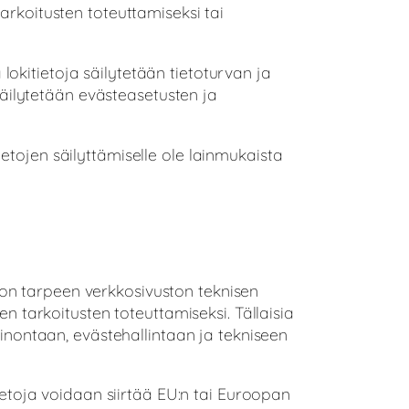
arkoitusten toteuttamiseksi tai
ä lokitietoja säilytetään tietoturvan ja
 säilytetään evästeasetusten ja
etojen säilyttämiselle ole lainmukaista
se on tarpeen verkkosivuston teknisen
en tarkoitusten toteuttamiseksi. Tällaisia
ainontaan, evästehallintaan ja tekniseen
Tietoja voidaan siirtää EU:n tai Euroopan