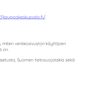
://kauppakeskusvalo.fi/
.
 miten verkkosivuston käyttäjien
ä on.
asetusta, Suomen tietosuojalakia sekä