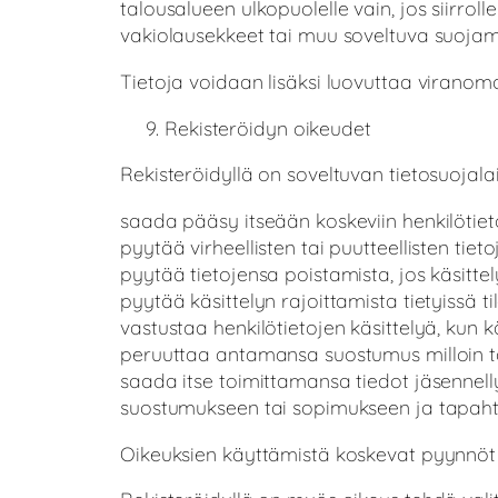
talousalueen ulkopuolelle vain, jos siir
vakiolausekkeet tai muu soveltuva suoja
Tietoja voidaan lisäksi luovuttaa viranomai
Rekisteröidyn oikeudet
Rekisteröidyllä on soveltuvan tietosuojal
saada pääsy itseään koskeviin henkilötiet
pyytää virheellisten tai puutteellisten tiet
pyytää tietojensa poistamista, jos käsittel
pyytää käsittelyn rajoittamista tietyissä ti
vastustaa henkilötietojen käsittelyä, kun 
peruuttaa antamansa suostumus milloin ta
saada itse toimittamansa tiedot jäsennelly
suostumukseen tai sopimukseen ja tapaht
Oikeuksien käyttämistä koskevat pyynnöt v