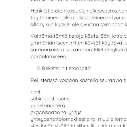
Henkilötietojen käsittelyn oikeusperusteen
täyttäminen taikka lakisääteinen velvoit
silloin, kun kyse ei ole sivuston toiminnan
Välttämättömiä tietoja käsitellään, jotta ve
ymmärtämiseen, miten kävijät käyttävät si
kampanjoiden seurantaan. Mieltymyksiin l
parantamiseen.
Rekisterin tietosisältö
Rekisterissä voidaan käsitellä seuraavia t
nimi
sähköpostiosoite
puhelinnumero
organisaatio tai yritys
yhteydenottolomakkeella tai muulla lomak
viestinnän sisältö ja siihen liittyvät metati