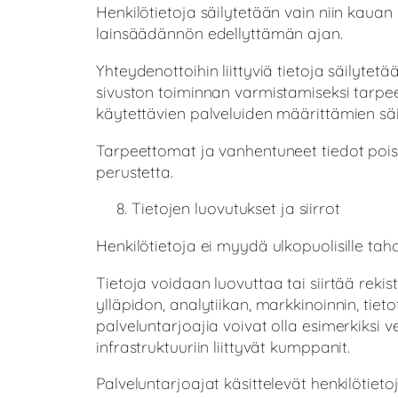
Henkilötietoja säilytetään vain niin kauan
lainsäädännön edellyttämän ajan.
Yhteydenottoihin liittyviä tietoja säilytetä
sivuston toiminnan varmistamiseksi tarpeell
käytettävien palveluiden määrittämien säi
Tarpeettomat ja vanhentuneet tiedot poiste
perustetta.
Tietojen luovutukset ja siirrot
Henkilötietoja ei myydä ulkopuolisille tahoi
Tietoja voidaan luovuttaa tai siirtää rekis
ylläpidon, analytiikan, markkinoinnin, tiet
palveluntarjoajia voivat olla esimerkiksi 
infrastruktuuriin liittyvät kumppanit.
Palveluntarjoajat käsittelevät henkilötieto