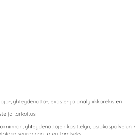
ä-, yhteydenotto-, eväste- ja analytiikkarekisteri.
te ja tarkoitus
toiminnan, yhteydenottojen käsittelyn, asiakaspalvelun, v
joiden seurannan toteuttamiseksi.