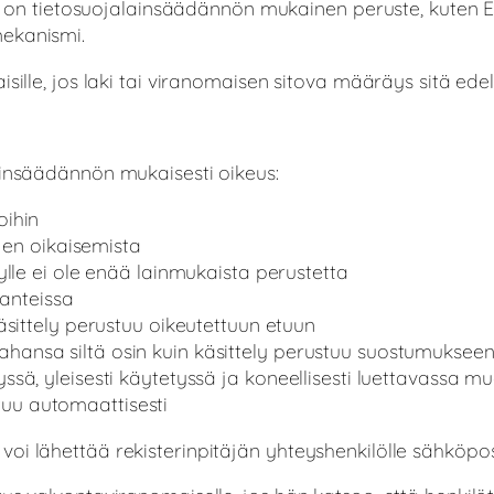
rolle on tietosuojalainsäädännön mukainen peruste, kut
mekanismi.
sille, jos laki tai viranomaisen sitova määräys sitä edel
ainsäädännön mukaisesti oikeus:
oihin
ojen oikaisemista
ylle ei ole enää lainmukaista perustetta
lanteissa
käsittely perustuu oikeutettuun etuun
hansa siltä osin kuin käsittely perustuu suostumuksee
ssä, yleisesti käytetyssä ja koneellisesti luettavassa mu
uu automaattisesti
oi lähettää rekisterinpitäjän yhteyshenkilölle sähköpo