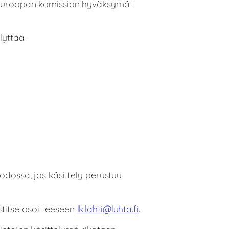
en Euroopan komission hyväksymät
lyttää.
n
odossa, jos käsittely perustuu
stitse osoitteeseen
lk.lahti@luhta.fi
.