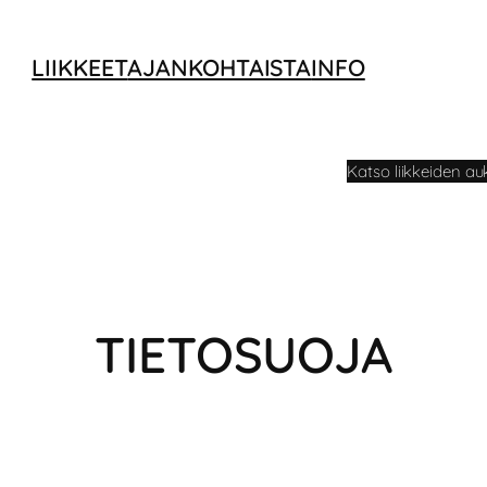
LIIKKEET
AJANKOHTAISTA
INFO
ma-pe klo 9-20 | la klo 9-18 | su klo 11-17
Katso liikkeiden au
TIETOSUOJA