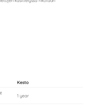
ietojen käsittelyssä rikotaan
Kesto
t
1 year