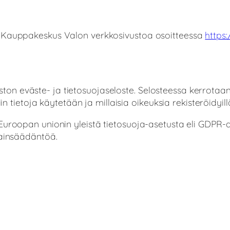
e Kauppakeskus Valon verkkosivustoa osoitteessa
https
n eväste- ja tietosuojaseloste. Selosteessa kerrotaan,
in tietoja käytetään ja millaisia oikeuksia rekisteröidyill
Euroopan unionin yleistä tietosuoja-asetusta eli GDPR-
lainsäädäntöä.