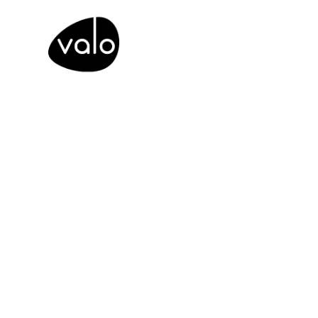
Siirry
sisältöön
Avoinna 