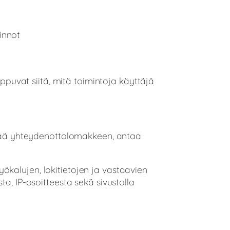
minnot
ippuvat siitä, mitä toimintoja käyttäjä
ettää yhteydenottolomakkeen, antaa
kalujen, lokitietojen ja vastaavien
a, IP-osoitteesta sekä sivustolla