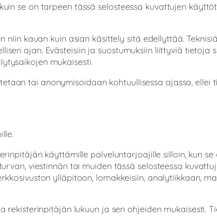
 kuin se on tarpeen tässä selosteessa kuvattujen käyttöt
än niin kauan kuin asian käsittely sitä edellyttää. Teknisi
isen ajan. Evästeisiin ja suostumuksiin liittyviä tietoja
lytysaikojen mukaisesti.
taan tai anonymisoidaan kohtuullisessa ajassa, ellei ti
lle.
terinpitäjän käyttämille palveluntarjoajille silloin, kun 
oturvan, viestinnän tai muiden tässä selosteessa kuvattuj
verkkosivuston ylläpitoon, lomakkeisiin, analytiikkaan, m
ja rekisterinpitäjän lukuun ja sen ohjeiden mukaisesti. 