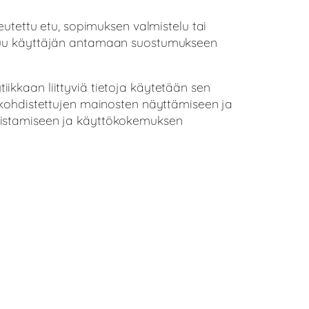
eutettu etu, sopimuksen valmistelu tai
ustuu käyttäjän antamaan suostumukseen
ytiikkaan liittyviä tietoja käytetään sen
ä kohdistettujen mainosten näyttämiseen ja
muistamiseen ja käyttökokemuksen
: