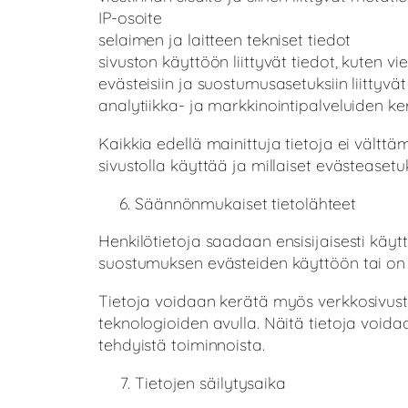
IP-osoite
selaimen ja laitteen tekniset tiedot
sivuston käyttöön liittyvät tiedot, kuten vi
evästeisiin ja suostumusasetuksiin liittyvät
analytiikka- ja markkinointipalveluiden 
Kaikkia edellä mainittuja tietoja ei välttä
sivustolla käyttää ja millaiset evästeaset
Säännönmukaiset tietolähteet
Henkilötietoja saadaan ensisijaisesti käy
suostumuksen evästeiden käyttöön tai on 
Tietoja voidaan kerätä myös verkkosivusto
teknologioiden avulla. Näitä tietoja voida
tehdyistä toiminnoista.
Tietojen säilytysaika