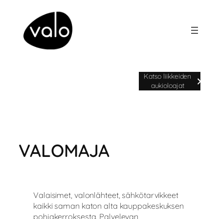
Siirry
sisältöön
Avoinna ma-pe klo 9-20 | la klo 9-
Katso liikkeiden
18 | su klo 11-17
aukioloajat
VALOMAJA
Valaisimet, valonlähteet, sähkötarvikkeet
kaikki saman katon alta kauppakeskuksen
pohjakerroksesta. Palvelevan