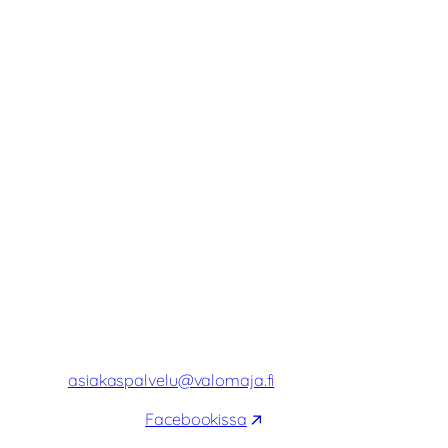
ma
10:00–18:00
ti
10:00–18:00
ke
10:00–18:00
to
10:00–18:00
pe
10:00–18:00
la
10:00–16:00
Palvelemme myös tarvittaessa
aukioloaikojen ulkopuolella. Ota yhteyttä
ja kysy!
YHTEYSTIEDOT
Puh. 044 9999 222
asiakaspalvelu@valomaja.fi
Valomaja
Facebookissa