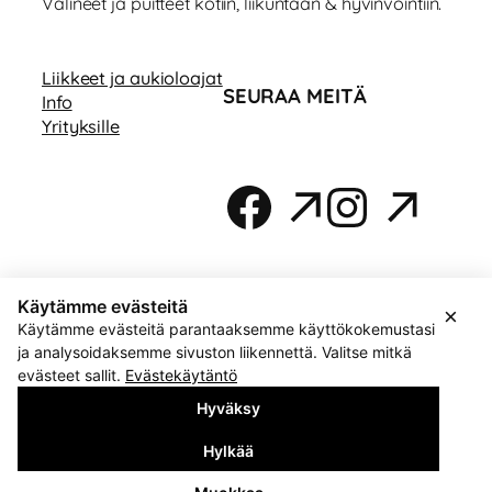
Välineet ja puitteet kotiin, liikuntaan & hyvinvointiin.
Liikkeet ja aukioloajat
SEURAA MEITÄ
Info
Yrityksille
Facebook
Instag
Käytämme evästeitä
×
Käytämme evästeitä parantaaksemme käyttökokemustasi
ja analysoidaksemme sivuston liikennettä. Valitse mitkä
evästeet sallit.
Evästekäytäntö
© Kauppakeskus Valo | Sivustolla käytössä Google
Hyväksy
Translate
Hylkää
Tietosuoja
|
Hallitse evästeitä