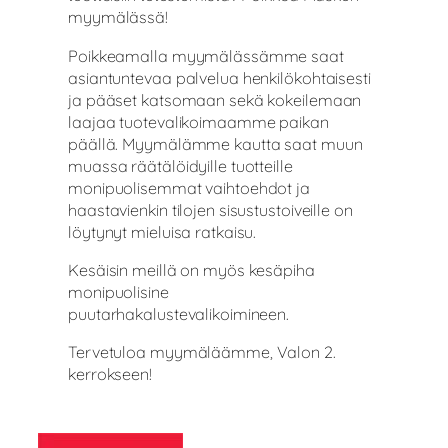
myymälässä!
Poikkeamalla myymälässämme saat
asiantuntevaa palvelua henkilökohtaisesti
ja pääset katsomaan sekä kokeilemaan
laajaa tuotevalikoimaamme paikan
päällä. Myymälämme kautta saat muun
muassa räätälöidyille tuotteille
monipuolisemmat vaihtoehdot ja
haastavienkin tilojen sisustustoiveille on
löytynyt mieluisa ratkaisu.
Kesäisin meillä on myös kesäpiha
monipuolisine
puutarhakalustevalikoimineen.
Tervetuloa myymäläämme, Valon 2.
kerrokseen!