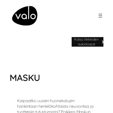
Siirry
sisältöön
Avoinna ma-pe klo 9-20 | la klo 9-
Katso liikkeiden
18 | su klo 11-17
aukioloajat
MASKU
Kaipaatko uusien huonekalujen
hankintaan henkilökohtaista neuvontaa ja
tuotteisiin tutustumista? Poikkea Maskun