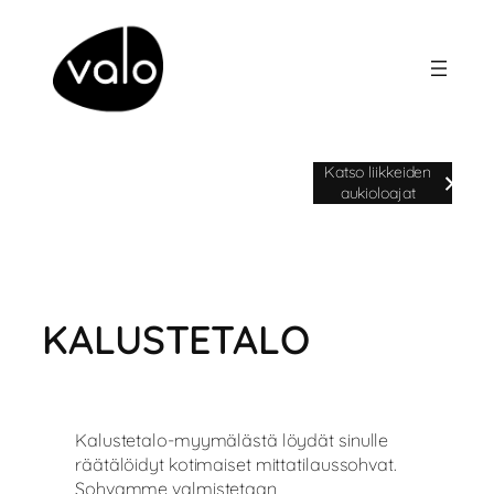
Siirry
sisältöön
Avoinna ma-pe klo 9-20 | la klo 9-
Katso liikkeiden
18 | su klo 11-17
aukioloajat
KALUSTETALO
Kalustetalo-myymälästä löydät sinulle
räätälöidyt kotimaiset mittatilaussohvat.
Sohvamme valmistetaan