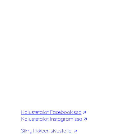
ma
10:00–18:00
ti
10:00–18:00
ke
10:00–18:00
to
10:00–18:00
pe
10:00–18:00
la
10:00–16:00
su
12:00–16:00
YHTEYSTIEDOT
P. 029 1700 707
info@kalustetalot.fi
Seuraa meitä somessa:
Kalustetalot Facebookissa
Kalustetalot Instagramissa
Siirry liikkeen sivustolle