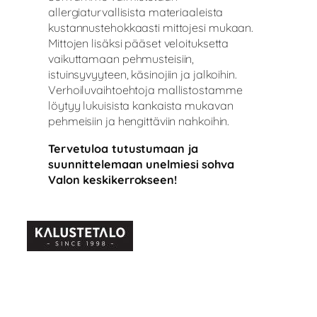
allergiaturvallisista materiaaleista
kustannustehokkaasti mittojesi mukaan.
Mittojen lisäksi pääset veloituksetta
vaikuttamaan pehmusteisiin,
istuinsyvyyteen, käsinojiin ja jalkoihin.
Verhoiluvaihtoehtoja mallistostamme
löytyy lukuisista kankaista mukavan
pehmeisiin ja hengittäviin nahkoihin.
Tervetuloa tutustumaan ja
suunnittelemaan unelmiesi sohva
Valon keskikerrokseen!
AUKIOLOAJAT