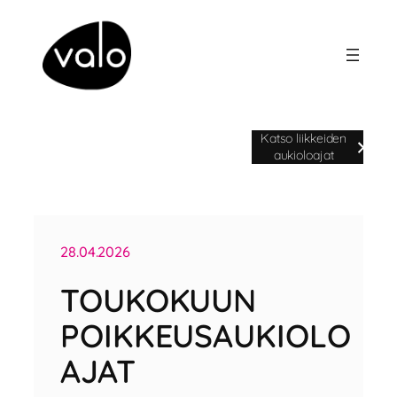
Siirry
sisältöön
Avoinna ma-pe klo 9-20 | la klo 9-
Katso liikkeiden
18 | su klo 11-17
aukioloajat
28.04.2026
TOUKOKUUN
POIKKEUSAUKIOLO
AJAT