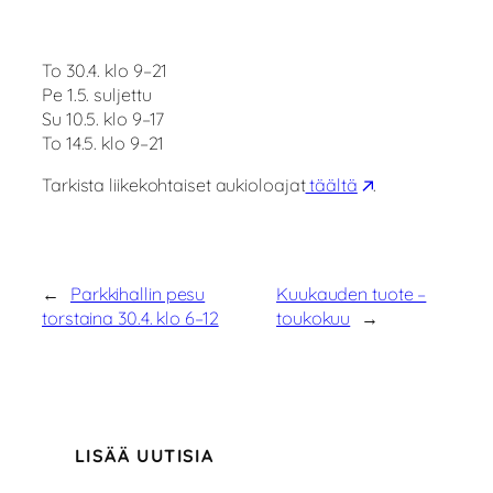
To 30.4. klo 9–21
Pe 1.5. suljettu
Su 10.5. klo 9–17
To 14.5. klo 9–21
Tarkista liikekohtaiset aukioloajat
täältä
.
←
Parkkihallin pesu
Kuukauden tuote –
torstaina 30.4. klo 6–12
toukokuu
→
LISÄÄ UUTISIA